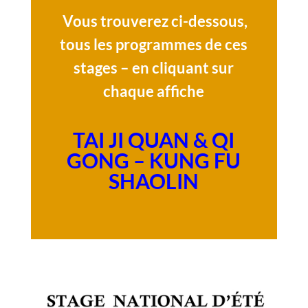
Vous trouverez ci-dessous,
tous les programmes de ces
stages – en cliquant sur
chaque affiche
TAI JI QUAN & QI
GONG – KUNG FU
SHAOLIN