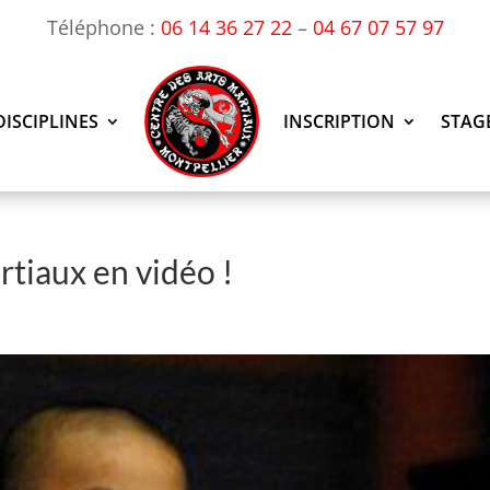
Téléphone :
06 14 36 27 22
–
04 67 07 57 97
DISCIPLINES
INSCRIPTION
STAG
tiaux en vidéo !